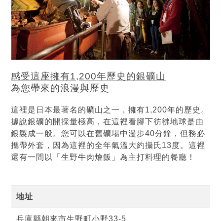
感受這座擁有1,200年歷史的銀礦山
為您帶來的浪漫與歷史
這裡是日本最著名的礦山之一，擁有1,200年的歷史。
據說銀礦的開採量極高，在這裡看腳下彷彿地球是由
銀製成一般。您可以在舊礦場中漫步40分鐘，但務必
攜帶外套，因為這裡的全年氣溫大約攝氏13度。這裡
還有一間以「生野牛肉燴飯」為主打料理的餐廳！
地址
兵庫縣朝來市生野町小野33-5