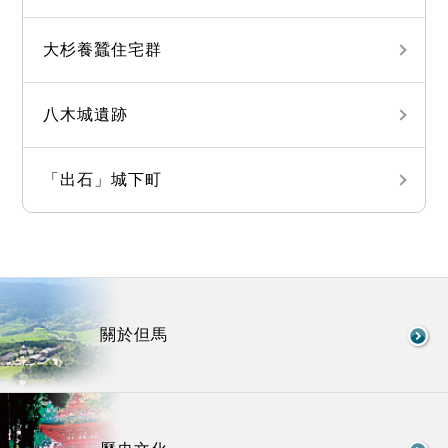
大杉養蠶住宅群
八木城遺跡
「出石」城下町
關於但馬