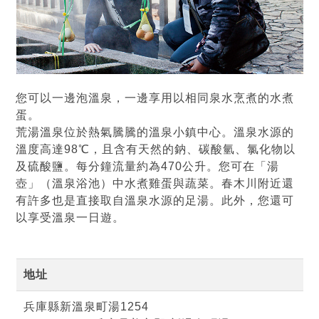
您可以一邊泡溫泉，一邊享用以相同泉水烹煮的水煮
蛋。
荒湯溫泉位於熱氣騰騰的溫泉小鎮中心。溫泉水源的
溫度高達98℃，且含有天然的鈉、碳酸氫、氯化物以
及硫酸鹽。每分鐘流量約為470公升。您可在「湯
壺」（溫泉浴池）中水煮雞蛋與蔬菜。春木川附近還
有許多也是直接取自溫泉水源的足湯。此外，您還可
以享受溫泉一日遊。
地址
兵庫縣新溫泉町湯1254