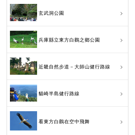
玄武洞公園
兵庫縣立東方白鸛之鄉公園
近畿自然步道－大師山健行路線
貓崎半島健行路線
看東方白鸛在空中飛舞