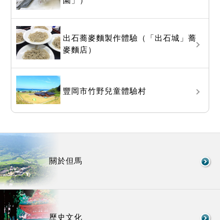
園」）
出石蕎麥麵製作體驗（「出石城」蕎
麥麵店）
豐岡市竹野兒童體驗村
關於但馬
歷史文化